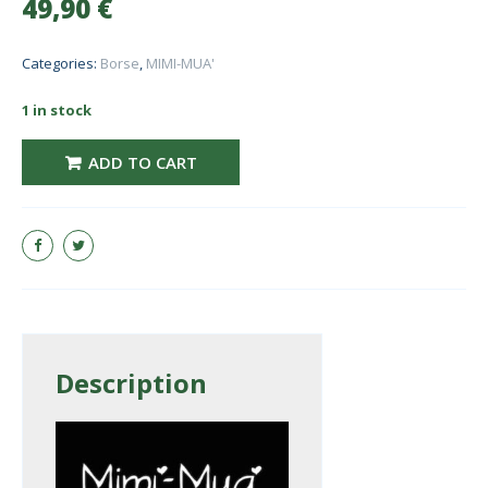
49,90
€
Categories:
Borse
,
MIMI-MUA'
1 in stock
mimi mua BORSA tracolla CON TAGLI DIAGONALI M8-H201408 quantity
ADD TO CART
Description