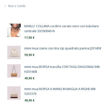
Resi e Cambi
MARLU' COLLANA cordino cerato nero con tubolare
centrale 33CN0043-N
17,00
€
mimi mua zaino con tira zip quadrato panna J201458
59,90
€
mimi mua BORSA tracolla CON TAGLI DIAGONALI M8-
H201408
49,90
€
mimi mua BORSA A MANO IN MAGLIA A RIGHE M8-
Y201379
49,90
€