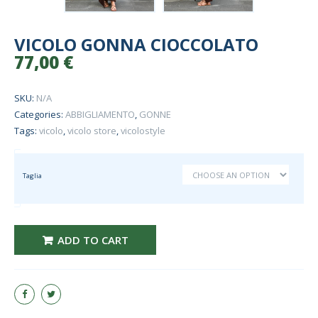
VICOLO GONNA CIOCCOLATO
77,00
€
SKU:
N/A
Categories:
ABBIGLIAMENTO
,
GONNE
Tags:
vicolo
,
vicolo store
,
vicolostyle
Taglia
VICOLO gonna CIOCCOLATO quantity
ADD TO CART