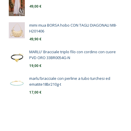
49,00
€
mimi mua BORSA hobo CON TAGLI DIAGONALI M8-
H201406
49,90
€
MARLU' Bracciale triplo filo con cordino con cuore
PVD ORO 33BR0054G-N
19,00
€
marlu'bracciale con perline a tubo turchesi ed
ematite18br210g-t
17,00
€