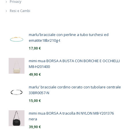
Privacy
Resi e Cambi
marlu'bracciale con perline a tubo turchesi ed
ematite18br210g-t
17,00
€
mimi mua BORSA A BUSTA CON BORCHIE E OCCHIELLI
M8-H201400
49,90
€
marlu' bracciale cordino cerato con tubolare centrale
33BR0057-N
15,00
€
mimi mua BORSA A tracolla IN NYLON M8-Y201376
nera
39,90
€