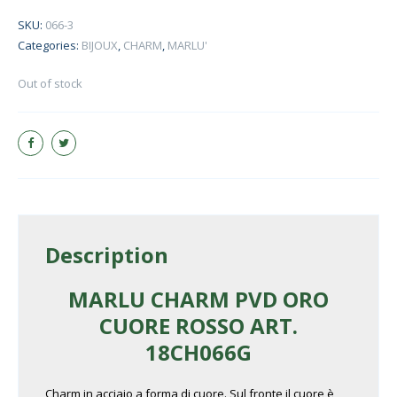
SKU:
066-3
Categories:
BIJOUX
,
CHARM
,
MARLU'
Out of stock
Description
MARLU CHARM PVD ORO
CUORE ROSSO ART.
18CH066G
Charm in acciaio a forma di cuore. Sul fronte il cuore è