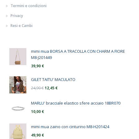
Termini e condizioni
Privacy
Resi e Cambi
mimi mua BORSA A TRACOLLA CON CHARM A FIORE
M8-J201449
39,90
€
GILET TAITU' MACULATO
24,90
€
12,45
€
MARLU' bracciale elastico sfere acciaio 18BR070
10,00
€
mimi mua zaino con cinturino M8-H201424
49,90
€