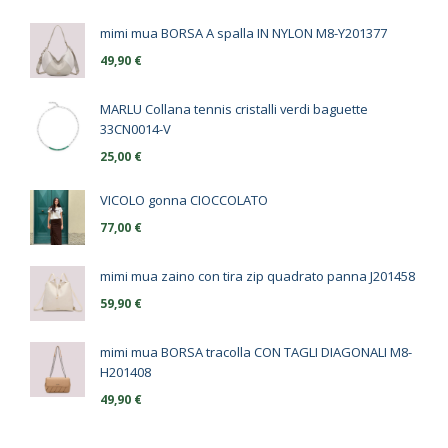
mimi mua BORSA A spalla IN NYLON M8-Y201377
49,90
€
MARLU Collana tennis cristalli verdi baguette
33CN0014-V
25,00
€
VICOLO gonna CIOCCOLATO
77,00
€
mimi mua zaino con tira zip quadrato panna J201458
59,90
€
mimi mua BORSA tracolla CON TAGLI DIAGONALI M8-
H201408
49,90
€