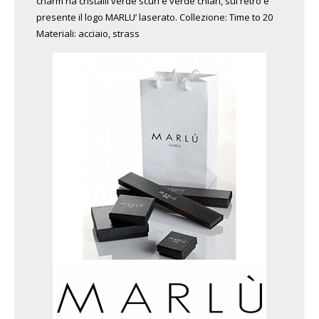
charm ha cristalli verde scuri e verde chiari, sul retro è
presente il logo MARLU’ laserato. Collezione: Time to 20
Materiali: acciaio, strass