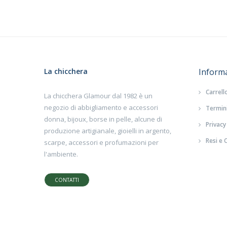
La chicchera
Inform
Carrell
La chicchera Glamour dal 1982 è un
negozio di abbigliamento e accessori
Termini
donna, bijoux, borse in pelle, alcune di
Privacy
produzione artigianale, gioielli in argento,
Resi e 
scarpe, accessori e profumazioni per
l'ambiente.
CONTATTI