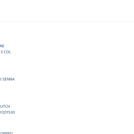
ONE
3 COL
O SENNA
LUTCH
Y201530
ROPPED