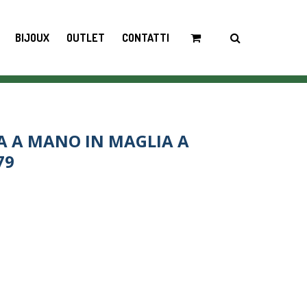
BIJOUX
OUTLET
CONTATTI
A A MANO IN MAGLIA A
79
IA A RIGHE M8-Y201379 quantity