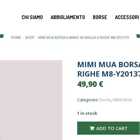
CHI SIAMO
ABBIGLIAMENTO
BORSE
ACCESSORI
HOME
SHOP
MIMI MUA BORSA A MANO IN MAGLIA A RIGHE M8-Y201379
MIMI MUA BORS
RIGHE M8-Y2013
49,90
€
Categories:
Borse
,
MIMI-MUA'
1 in stock
mimi mua BORSA A MANO IN MAGL
ADD TO CART