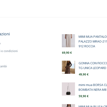
azioni
MIMI MUA PANTAL
PALAZZO MRAO-211
o
912 ROCCIA
 e condizioni
69,90
€
GONNA CON FIOCC
Cambi
TG UNICA LEOPARD
49,90
€
mimi mua BORSA C
BOMBATA NERA M8 
59,90
€
MIMI MUA BLUSA C