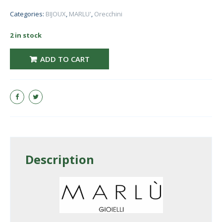
Categories:
BIJOUX
,
MARLU'
,
Orecchini
2 in stock
MARLU' ORECCHINO a lobo cuore irregolare 33OR0089G quantity
ADD TO CART
Description