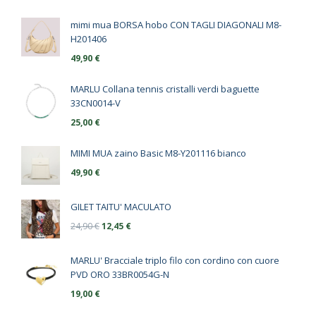
mimi mua BORSA hobo CON TAGLI DIAGONALI M8-
H201406
49,90
€
MARLU Collana tennis cristalli verdi baguette
33CN0014-V
25,00
€
MIMI MUA zaino Basic M8-Y201116 bianco
49,90
€
GILET TAITU' MACULATO
24,90
€
12,45
€
MARLU' Bracciale triplo filo con cordino con cuore
PVD ORO 33BR0054G-N
19,00
€