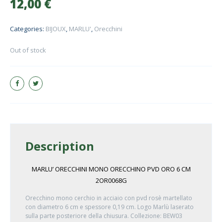
12,00
€
Categories:
BIJOUX
,
MARLU'
,
Orecchini
Out of stock
Description
MARLU’ ORECCHINI MONO ORECCHINO PVD ORO 6 CM
2OR0068G
Orecchino mono cerchio in acciaio con pvd rosè martellato
con diametro 6 cm e spessore 0,19 cm. Logo Marlù laserato
sulla parte posteriore della chiusura. Collezione: BEW03