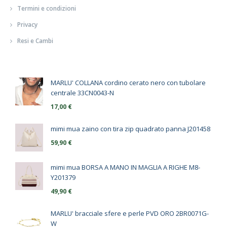
Termini e condizioni
Privacy
Resi e Cambi
MARLU' COLLANA cordino cerato nero con tubolare
centrale 33CN0043-N
17,00
€
mimi mua zaino con tira zip quadrato panna J201458
59,90
€
mimi mua BORSA A MANO IN MAGLIA A RIGHE M8-
Y201379
49,90
€
MARLU' bracciale sfere e perle PVD ORO 2BR0071G-
W