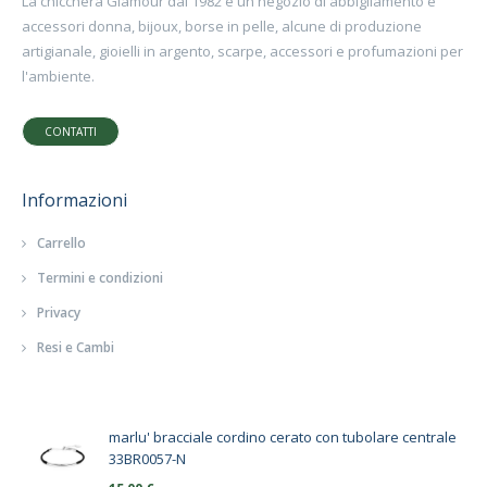
La chicchera Glamour dal 1982 è un negozio di abbigliamento e
accessori donna, bijoux, borse in pelle, alcune di produzione
artigianale, gioielli in argento, scarpe, accessori e profumazioni per
l'ambiente.
CONTATTI
Informazioni
Carrello
Termini e condizioni
Privacy
Resi e Cambi
marlu' bracciale cordino cerato con tubolare centrale
33BR0057-N