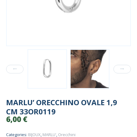
MARLU’ ORECCHINO OVALE 1,9
CM 33OR0119
6,00
€
Categories:
BIJOUX
,
MARLU'
,
Orecchini