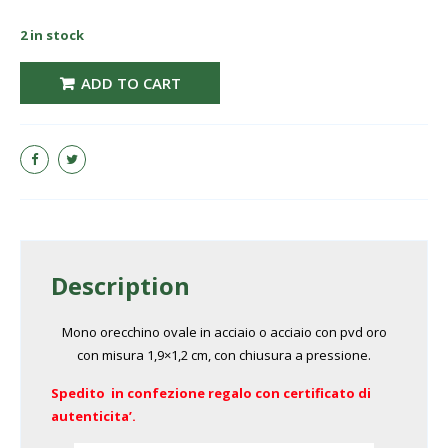
2 in stock
MARLU' Orecchino ovale 1,9 cm 33OR0119 quantity
ADD TO CART
Description
Mono orecchino ovale in acciaio o acciaio con pvd oro
con misura 1,9×1,2 cm, con chiusura a pressione.
Spedito in confezione regalo con certificato di
autenticita’.