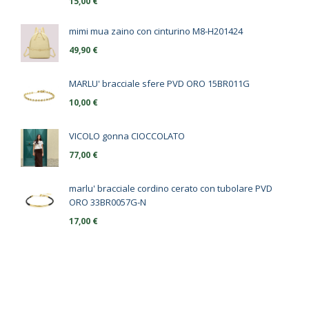
15,00
€
mimi mua zaino con cinturino M8-H201424
49,90
€
MARLU' bracciale sfere PVD ORO 15BR011G
10,00
€
VICOLO gonna CIOCCOLATO
77,00
€
marlu' bracciale cordino cerato con tubolare PVD
ORO 33BR0057G-N
17,00
€