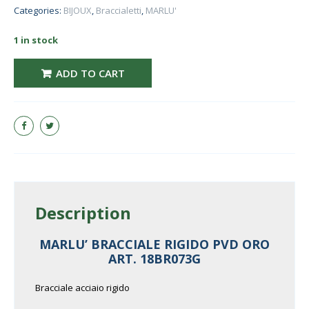
Categories:
BIJOUX
,
Braccialetti
,
MARLU'
1 in stock
MARLU' BRACCIALE RIGIDO PVD ORO ART. 18BR073G quantity
ADD TO CART
Description
MARLU’ BRACCIALE RIGIDO PVD ORO
ART. 18BR073G
Bracciale acciaio rigido