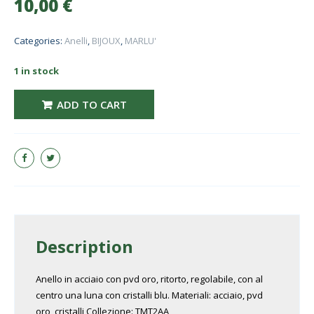
10,00
€
Categories:
Anelli
,
BIJOUX
,
MARLU'
1 in stock
MARLU' ANELLO LUNA CON CRISTALLI BLU PVD ORO 18AN052GB TG S qua
ADD TO CART
Description
Anello in acciaio con pvd oro, ritorto, regolabile, con al
centro una luna con cristalli blu. Materiali: acciaio, pvd
oro, cristalli Collezione: TMT2AA