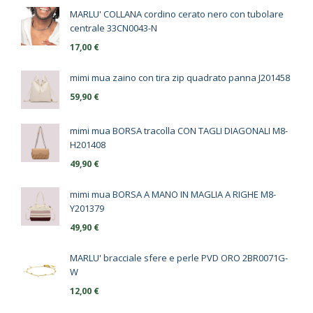
MARLU' COLLANA cordino cerato nero con tubolare
centrale 33CN0043-N
17,00
€
mimi mua zaino con tira zip quadrato panna J201458
59,90
€
mimi mua BORSA tracolla CON TAGLI DIAGONALI M8-
H201408
49,90
€
mimi mua BORSA A MANO IN MAGLIA A RIGHE M8-
Y201379
49,90
€
MARLU' bracciale sfere e perle PVD ORO 2BR0071G-
W
12,00
€