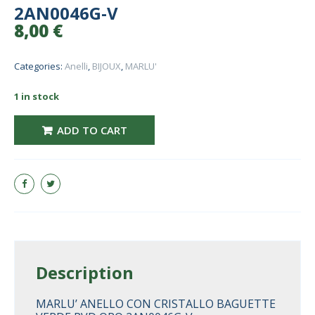
2AN0046G-V
8,00
€
Categories:
Anelli
,
BIJOUX
,
MARLU'
1 in stock
MARLU' ANELLO CON CRISTALLO BAGUETTE VERDE PVD ORO 2AN0046G-V
ADD TO CART
Description
MARLU’ ANELLO CON CRISTALLO BAGUETTE