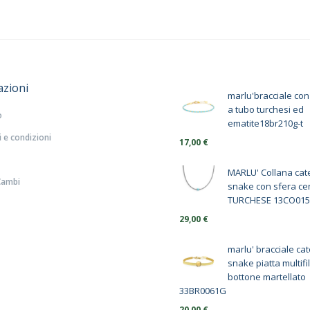
azioni
marlu'bracciale con
a tubo turchesi ed
o
ematite18br210g-t
 e condizioni
17,00
€
MARLU' Collana ca
Cambi
snake con sfera ce
TURCHESE 13CO015
29,00
€
marlu' bracciale ca
snake piatta multifi
bottone martellato
33BR0061G
20,00
€