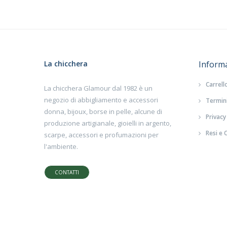
La chicchera
Inform
Carrell
La chicchera Glamour dal 1982 è un
negozio di abbigliamento e accessori
Termini
donna, bijoux, borse in pelle, alcune di
Privacy
produzione artigianale, gioielli in argento,
Resi e 
scarpe, accessori e profumazioni per
l'ambiente.
CONTATTI