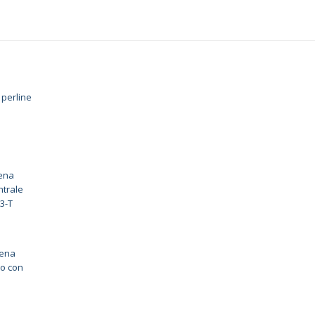
 perline
tena
ntrale
3-T
tena
lo con