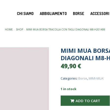
CHI SIAMO
ABBIGLIAMENTO
BORSE
ACCESSORI
HOME
SHOP
MIMI MUA BORSA TRACOLLA CON TAGLI DIAGONALI M8-H201408
MIMI MUA BORS
DIAGONALI M8-
49,90
€
Categories:
Borse
,
MIMI-MUA'
1 in stock
mimi mua BORSA tracolla CON TA
ADD TO CART