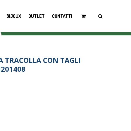
BIJOUX
OUTLET
CONTATTI
A TRACOLLA CON TAGLI
H201408
GLI DIAGONALI M8-H201408 quantity