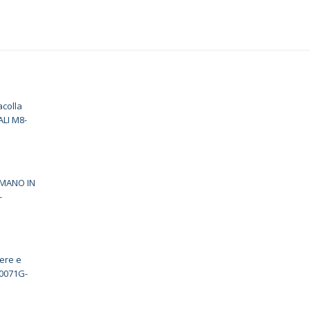
colla
LI M8-
 MANO IN
-
ere e
0071G-