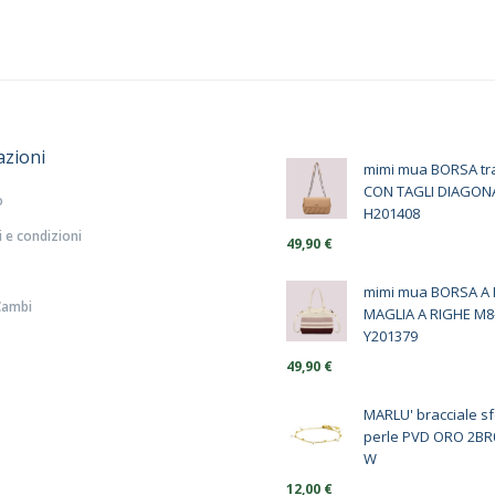
azioni
mimi mua BORSA tra
CON TAGLI DIAGONA
o
H201408
 e condizioni
49,90
€
mimi mua BORSA A
Cambi
MAGLIA A RIGHE M8
Y201379
49,90
€
MARLU' bracciale sf
perle PVD ORO 2BR
W
12,00
€